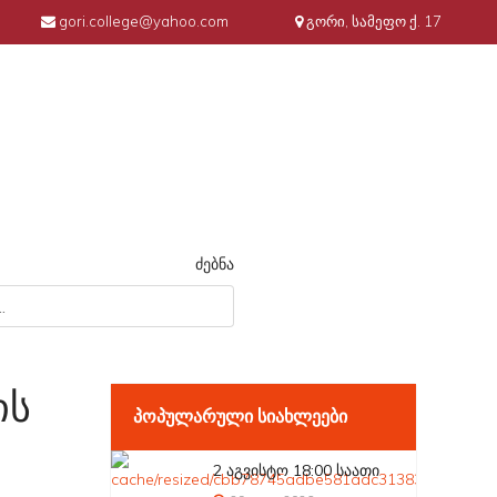
gori.college@yahoo.com
გორი, სამეფო ქ. 17
ძებნა
ის
ᲞᲝᲞᲣᲚᲐᲠᲣᲚᲘ ᲡᲘᲐᲮᲚᲔᲔᲑᲘ
2 აგვისტო 18:00 საათი