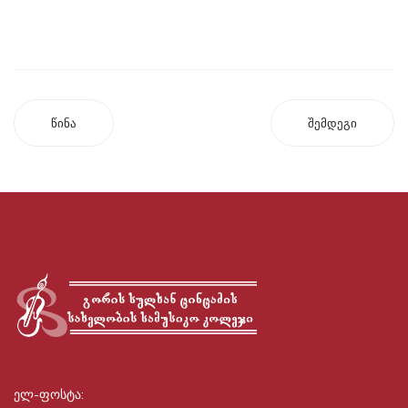
წინა
შემდეგი
ელ-ფოსტა: